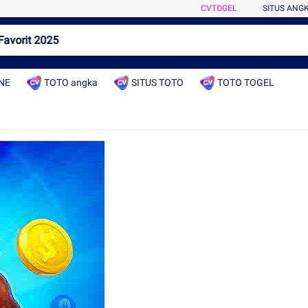
CVTOGEL
SITUS ANG
it 2025
NE
TOTO angka
SITUS TOTO
TOTO TOGEL