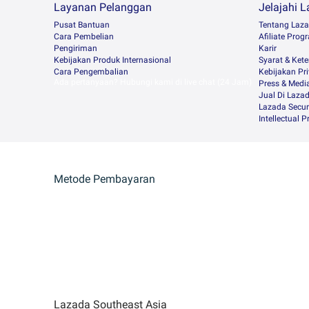
Layanan Pelanggan
Jelajahi 
Pusat Bantuan
Tentang Laz
Cara Pembelian
Afiliate Prog
Pengiriman
Karir
Kebijakan Produk Internasional
Syarat & Ket
Cara Pengembalian
Kebijakan Pri
Ada pertanyaan? Hubungi kami di live chat (24 Jam)
Press & Medi
Jual Di Laza
Lazada Secur
Intellectual 
Metode Pembayaran
Lazada Southeast Asia