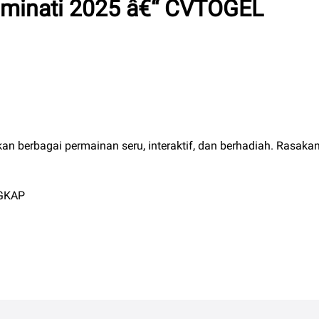
iminati 2025 â€“ CVTOGEL
kan berbagai permainan seru, interaktif, dan berhadiah. Ras
GKAP