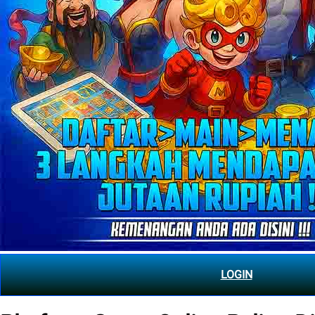
LOGIN