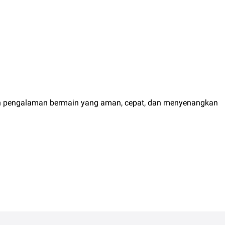
akan pengalaman bermain yang aman, cepat, dan menyenangkan