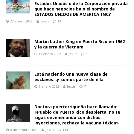
Estados Unidos o de la Corporación privada
que hace negocios bajo el nombre de
ESTADOS UNIDOS DE AMERICA INC?
28 enero 2022
Jexus
13
Martin Luther King en Puerto Rico en 1962
y la guerra de Vietnam
13 enero 2022
Jexus
8
Está naciendo una nueva clase de
esclavos…y somos parte de ella
9 enero 2022
Jexus
7
Doctora puertorriqueña hace llamado:
«Pueblo de Puerto Rico despierta, no te
sigas envenenando con dichas
inyecciones, rechaza la vacuna tóxica»
8 diciembre 2021
Jexus
144