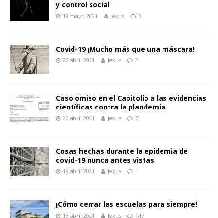
y control social
19 mayo 2021
Jexus
3
Covid-19 ¡Mucho más que una máscara!‎
22 abril 2021
Jexus
2
Caso omiso en el Capitolio a las evidencias
científicas contra la plandemia
20 abril 2021
Jexus
7
Cosas hechas durante la epidemia de
covid-19 nunca antes vistas
19 abril 2021
Jexus
1
¡Cómo cerrar las escuelas para siempre!
18 abril 2021
Jexus
147