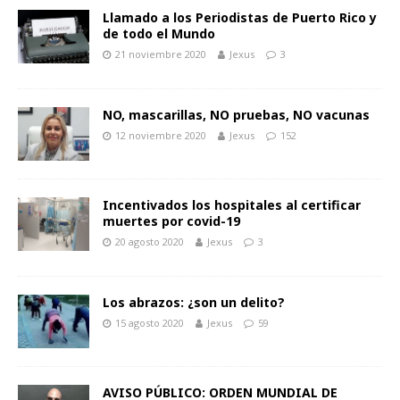
Llamado a los Periodistas de Puerto Rico y
de todo el Mundo
21 noviembre 2020
Jexus
3
NO, mascarillas, NO pruebas, NO vacunas
12 noviembre 2020
Jexus
152
Incentivados los hospitales al certificar
muertes por covid-19
20 agosto 2020
Jexus
3
Los abrazos: ¿son un delito?
15 agosto 2020
Jexus
59
AVISO PÚBLICO: ORDEN MUNDIAL DE