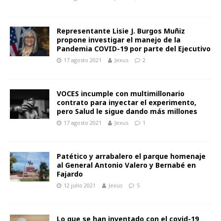
Representante Lisie J. Burgos Muñiz
propone investigar el manejo de la
Pandemia COVID-19 por parte del Ejecutivo
17 agosto 2021
Jexus
2
VOCES incumple con multimillonario
contrato para inyectar el experimento,
pero Salud le sigue dando más millones
17 agosto 2021
Jexus
1
Patético y arrabalero el parque homenaje
al General Antonio Valero y Bernabé en
Fajardo
12 julio 2021
Jexus
5
Lo que se han inventado con el covid-19