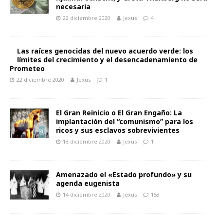
necesaria
22 diciembre 2020
Jexus
4
Las raíces genocidas del nuevo acuerdo verde: los
límites del crecimiento y el desencadenamiento de
Prometeo
22 diciembre 2020
Jexus
1
El Gran Reinicio o El Gran Engaño: La
implantación del “comunismo” para los
ricos y sus esclavos sobrevivientes
18 diciembre 2020
Jexus
1
Amenazado el «Estado profundo» y su
agenda eugenista
14 diciembre 2020
Jexus
153