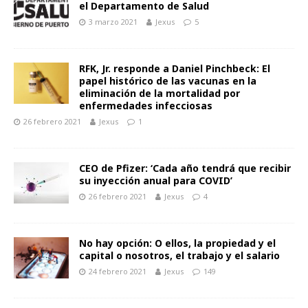
el Departamento de Salud
3 marzo 2021
Jexus
5
RFK, Jr. responde a Daniel Pinchbeck: El
papel histórico de las vacunas en la
eliminación de la mortalidad por
enfermedades infecciosas
26 febrero 2021
Jexus
1
CEO de Pfizer: ‘Cada año tendrá que recibir
su inyección anual para COVID’
26 febrero 2021
Jexus
4
No hay opción: O ellos, la propiedad y el
capital o nosotros, el trabajo y el salario
24 febrero 2021
Jexus
149