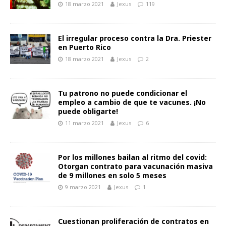
18 marzo 2021
Jexus
119
El irregular proceso contra la Dra. Priester
en Puerto Rico
18 marzo 2021
Jexus
2
Tu patrono no puede condicionar el
empleo a cambio de que te vacunes. ¡No
puede obligarte!
11 marzo 2021
Jexus
6
Por los millones bailan al ritmo del covid:
Otorgan contrato para vacunación masiva
de 9 millones en solo 5 meses
9 marzo 2021
Jexus
1
Cuestionan proliferación de contratos en