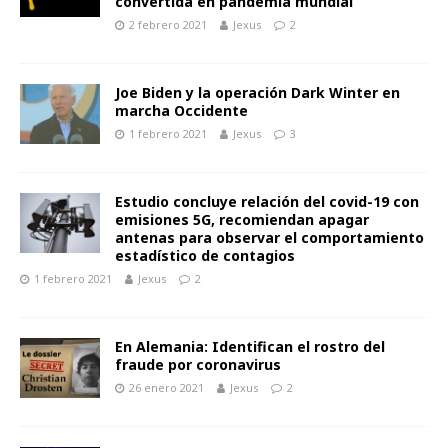
convertida en pandemia mundial
2 febrero 2021
Jexus
2
Joe Biden y la operación Dark Winter en
marcha Occidente
1 febrero 2021
Jexus
3
Estudio concluye relación del covid-19 con
emisiones 5G, recomiendan apagar
antenas para observar el comportamiento
estadístico de contagios
1 febrero 2021
Jexus
2
En Alemania: Identifican el rostro del
fraude por coronavirus
26 enero 2021
Jexus
2