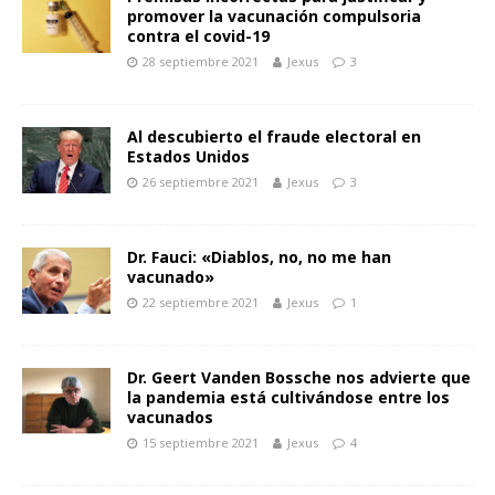
promover la vacunación compulsoria
contra el covid-19
28 septiembre 2021
Jexus
3
Al descubierto el fraude electoral en
Estados Unidos
26 septiembre 2021
Jexus
3
Dr. Fauci: «Diablos, no, no me han
vacunado»
22 septiembre 2021
Jexus
1
Dr. Geert Vanden Bossche nos advierte que
la pandemia está cultivándose entre los
vacunados
15 septiembre 2021
Jexus
4