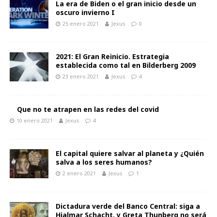
La era de Biden o el gran inicio desde un
oscuro invierno I
25 enero 2021
Jexus
0
2021: El Gran Reinicio. Estrategia
establecida como tal en Bilderberg 2009
23 enero 2021
Jexus
4
Que no te atrapen en las redes del covid
10 enero 2021
Jexus
4
El capital quiere salvar al planeta y ¿Quién
salva a los seres humanos?
2 enero 2021
Jexus
1
Dictadura verde del Banco Central: siga a
Hjalmar Schacht, y Greta Thunberg no será