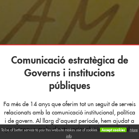
Comunicació estratègica de
Governs i institucions
públiques
Fa més de 14 anys que oferim tot un seguit de serveis
relacionats amb la comunicació institucional, política
i de govern. Al llarg d’aquest període, hem ajudat a
posicionar a molts clients nacionals i internacionals.
To be of better service to you this website makes use of cookies
Accept cookies
More
info