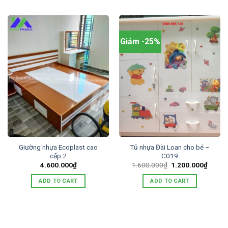
Giảm -25%
Giường nhựa Ecoplast cao
Tủ nhựa Đài Loan cho bé –
cấp 2
C019
Original
Curren
4.600.000
₫
1.600.000
₫
1.200.000
₫
price
price
was:
is:
ADD TO CART
ADD TO CART
1.600.000₫.
1.200.