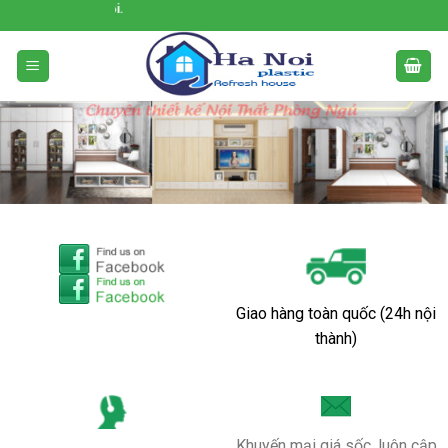
Skip
Đại lý cung cấp nội thất l
to
content
Giao hàng toàn quốc (24h nội
thành)
Khuyến mại giá sốc, luôn cập