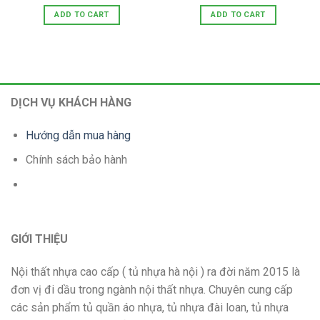
price
price
was:
is:
ADD TO CART
ADD TO CART
1.600.000₫.
1.200.
DỊCH VỤ KHÁCH HÀNG
Hướng dẫn mua hàng
Chính sách bảo hành
GIỚI THIỆU
Nội thất nhựa cao cấp ( tủ nhựa hà nội ) ra đời năm 2015 là
đơn vị đi dầu trong ngành nội thất nhựa. Chuyên cung cấp
các sản phẩm tủ quần áo nhựa, tủ nhựa đài loan, tủ nhựa