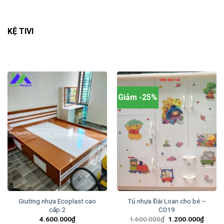
KỆ TIVI
Giảm -25%
Giường nhựa Ecoplast cao
Tủ nhựa Đài Loan cho bé –
cấp 2
C019
Original
Curren
4.600.000
₫
1.600.000
₫
1.200.000
₫