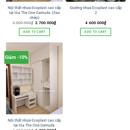
Nội thất nhựa Ecoplast cao cấp
Giường nhựa Ecoplast cao cấp
tại tòa The One Gamuda. (Sao
2
chép)
Original
Current
3.000.000
₫
2.700.000
₫
4.600.000
₫
price
price
was:
is:
ADD TO CART
ADD TO CART
3.000.000₫.
2.700.000₫.
Giảm -10%
Nội thất nhựa Ecoplast cao cấp
tại tòa The One Gamuda.