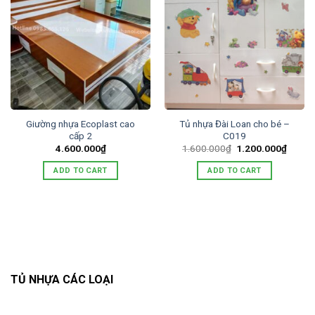
Giường nhựa Ecoplast cao
Tủ nhựa Đài Loan cho bé –
cấp 2
C019
Original
Curren
4.600.000
₫
1.600.000
₫
1.200.000
₫
price
price
was:
is:
ADD TO CART
ADD TO CART
1.600.000₫.
1.200.
TỦ NHỰA CÁC LOẠI