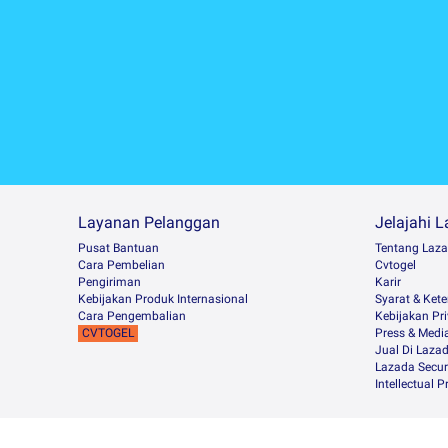
Layanan Pelanggan
Jelajahi 
Pusat Bantuan
Tentang Laz
Cara Pembelian
Cvtogel
Pengiriman
Karir
Kebijakan Produk Internasional
Syarat & Ket
Cara Pengembalian
Kebijakan Pri
CVTOGEL
Press & Medi
Jual Di Laza
Lazada Secur
Intellectual 