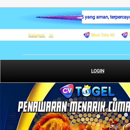
, situs togel online resmi 2025 yang aman, terpercaya, dengan
Situs Toto 4D
Kategori
LOGIN