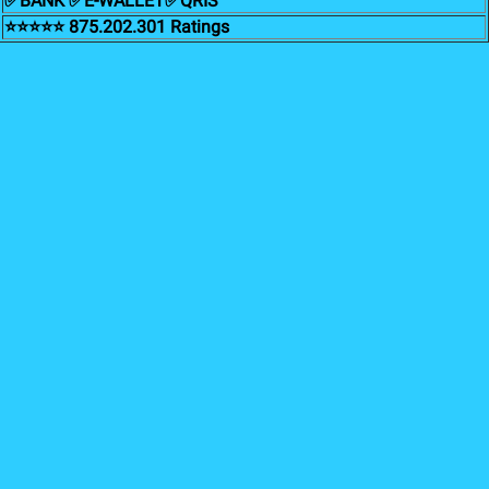
✅BANK ✅E-WALLET✅QRIS
⭐⭐⭐⭐⭐ 875.202.301 Ratings