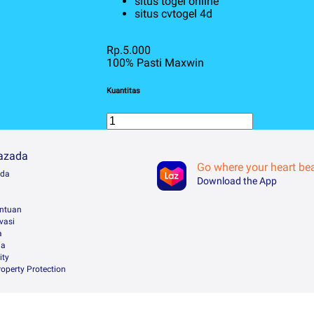
situs togel online
situs cvtogel 4d
Rp.5.000
100% Pasti Maxwin
Kuantitas
Lazada
Go where your heart be
ada
Download the App
entuan
vasi
a
da
ity
Property Protection