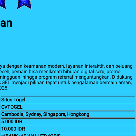
ian
aya dengan keamanan modern, layanan interaktif, dan peluang
eh, pemain bisa menikmati hiburan digital seru, promo
 mingguan, hingga program referral menguntungkan. Didukung
TOGEL menjadi pilihan tepat untuk pengalaman bermain aman,
025.
Situs Togel
CVTOGEL
Cambodia, Sydney, Singapore, Hongkong
5.000 IDR
10.000 IDR