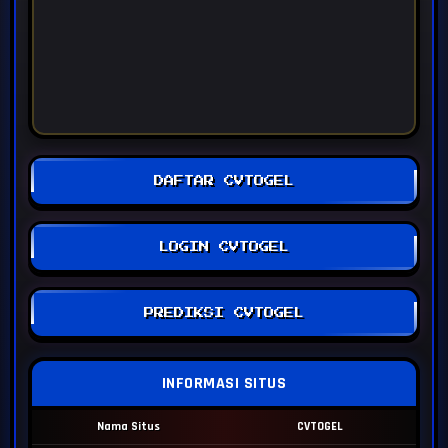
DAFTAR CVTOGEL
LOGIN CVTOGEL
PREDIKSI CVTOGEL
INFORMASI SITUS
Nama Situs
CVTOGEL