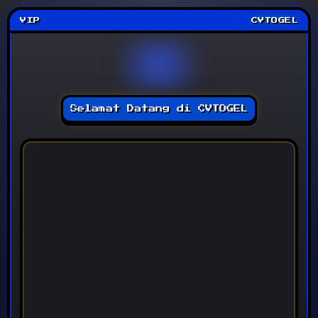
VIP
CVTOGEL
Selamat Datang di CVTOGEL