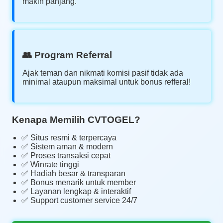
makin panjang.
👥 Program Referral
Ajak teman dan nikmati komisi pasif tidak ada
minimal ataupun maksimal untuk bonus refferal!
Kenapa Memilih CVTOGEL?
✅ Situs resmi & terpercaya
✅ Sistem aman & modern
✅ Proses transaksi cepat
✅ Winrate tinggi
✅ Hadiah besar & transparan
✅ Bonus menarik untuk member
✅ Layanan lengkap & interaktif
✅ Support customer service 24/7