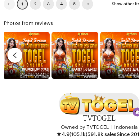
I
I
e
t
Previous
Next
2
3
4
5
Show other i
1
page
page
A
R
w
i
N
U
b
n
Photos from reviews
D
N
y
g
A
N
S
r
I
H
e
S
I
v
A
N
i
T
e
A
w
b
y
R
I
TVTOGEL
C
Owned by TVTOGEL
|
Indonesia
K
4.9
(105.1k)
591.8k sales
Since 20
Y