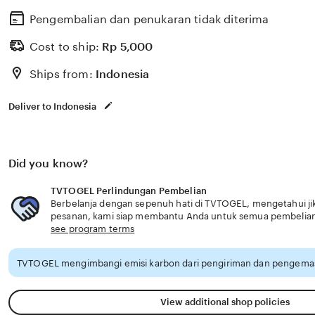
Pengembalian dan penukaran tidak diterima
Cost to ship:
Rp
5,000
Ships from:
Indonesia
Deliver to Indonesia
Did you know?
TVTOGEL Perlindungan Pembelian
Berbelanja dengan sepenuh hati di TVTOGEL, mengetahui jik
pesanan, kami siap membantu Anda untuk semua pembelia
see program terms
TVTOGEL mengimbangi emisi karbon dari pengiriman dan pengemas
View additional shop policies