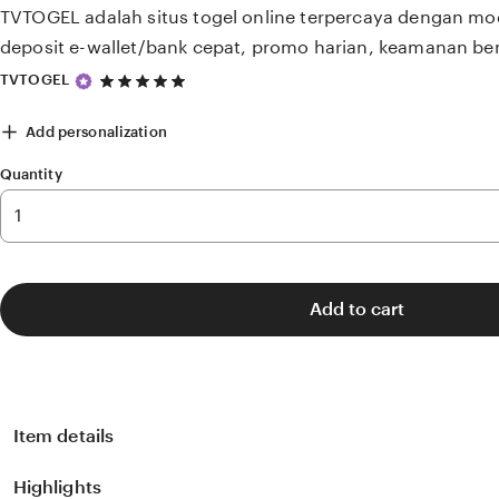
TVTOGEL adalah situs togel online terpercaya dengan mod
deposit e-wallet/bank cepat, promo harian, keamanan ber
5
TVTOGEL
out
of
Add personalization
5
stars
Quantity
Add to cart
Item details
Highlights