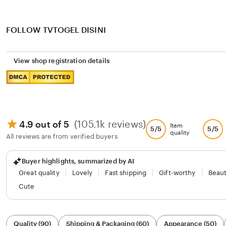
FOLLOW TVTOGEL DISINI
View shop registration details
(105.1k reviews)
4.9 out of 5
Item
5/5
5/5
quality
All reviews are from verified buyers
Buyer highlights, summarized by AI
Great quality
Lovely
Fast shipping
Gift-worthy
Beaut
Cute
Filter
Quality (90)
Shipping & Packaging (60)
Appearance (50)