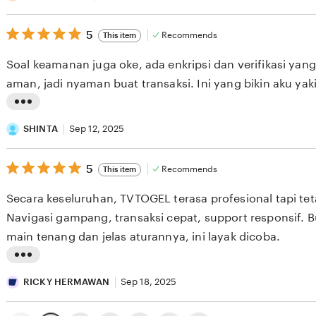
i
s
e
5
t
5
Recommends
This item
out
w
i
of
Soal keamanan juga oke, ada enkripsi dan verifikasi yang
5
b
n
stars
aman, jadi nyaman buat transaksi. Ini yang bikin aku yakin
y
g
M
r
L
A
e
i
SHINTA
Sep 12, 2025
R
v
s
Z
i
5
t
5
Recommends
This item
out
U
e
i
of
Secara keseluruhan, TVTOGEL terasa profesional tapi t
5
K
w
n
stars
Navigasi gampang, transaksi cepat, support responsif. B
I
b
g
main tenang dan jelas aturannya, ini layak dicoba.
F
y
r
E
K
e
L
B
H
v
i
RICKY HERMAWAN
Sep 18, 2025
R
A
i
s