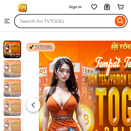
TVTOGEL
Sign in
Skip
to
Search
Browse
ontent
for
items
or
shops
TVTOGEL