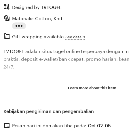
Designed by
TVTOGEL
Materials: Cotton, Knit
Read
Gift wrapping available
the
See details
full
TVTOGEL adalah situs togel online terpercaya dengan m
description
praktis, deposit e-wallet/bank cepat, promo harian, ke
24/7.
Learn more about this item
Kebijakan pengiriman dan pengembalian
Pesan hari ini dan akan tiba pada:
Oct 02-05