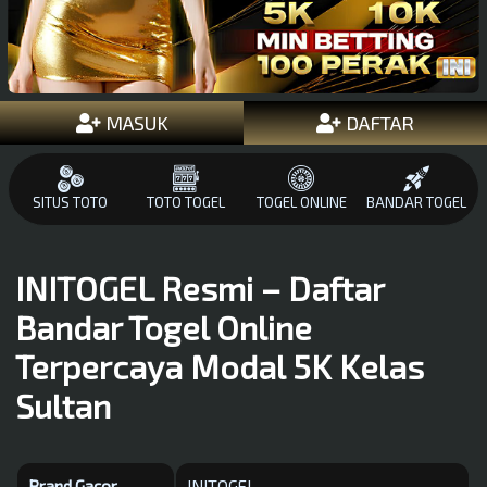
MASUK
DAFTAR
SITUS TOTO
TOTO TOGEL
TOGEL ONLINE
BANDAR TOGEL
INITOGEL Resmi – Daftar
Bandar Togel Online
Terpercaya Modal 5K Kelas
Sultan
Brand Gacor
INITOGEL