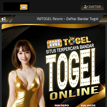
DAFTAR
INITOGEL Resmi – Daftar Bandar Togel Onlin