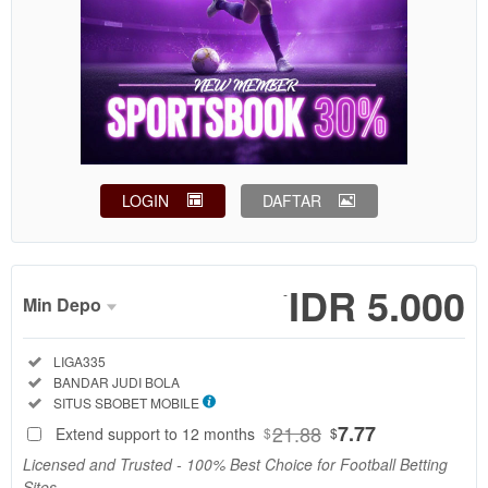
LOGIN
DAFTAR
Show More
IDR 5.000
-
Min Depo
Regular
Included:
LIGA335
License
Included:
BANDAR JUDI BOLA
SELECTED
Included:
SITUS SBOBET MOBILE
p
R
21.88
7.77
Extend support to 12 months
$
$
5.000,-
Licensed and Trusted - 100% Best Choice for Football Betting
Use, by
Sites.