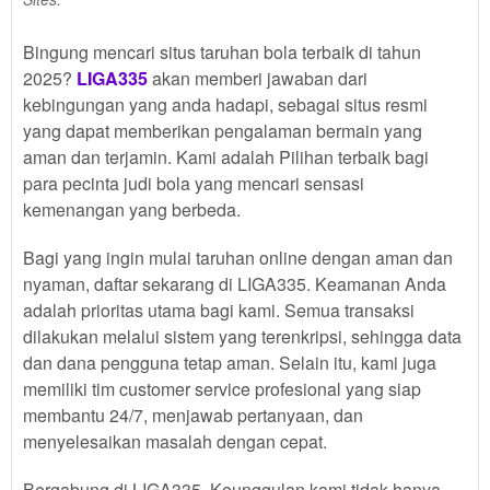
you or
one
Bingung mencari situs taruhan bola terbaik di tahun
client, in
2025?
LIGA335
akan memberi jawaban dari
a single
end
kebingungan yang anda hadapi, sebagai situs resmi
product
yang dapat memberikan pengalaman bermain yang
which
aman dan terjamin. Kami adalah Pilihan terbaik bagi
end
para pecinta judi bola yang mencari sensasi
users
kemenangan yang berbeda.
are not
charged
Bagi yang ingin mulai taruhan online dengan aman dan
for. The
nyaman, daftar sekarang di LIGA335. Keamanan Anda
total
adalah prioritas utama bagi kami. Semua transaksi
price
includes
dilakukan melalui sistem yang terenkripsi, sehingga data
the item
dan dana pengguna tetap aman. Selain itu, kami juga
price
memiliki tim customer service profesional yang siap
and a
membantu 24/7, menjawab pertanyaan, dan
buyer
menyelesaikan masalah dengan cepat.
fee.
Bergabung di LIGA335, Keunggulan kami tidak hanya