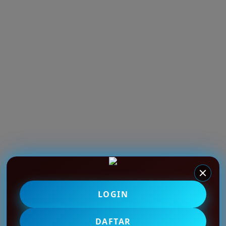
LOGIN
DAFTAR