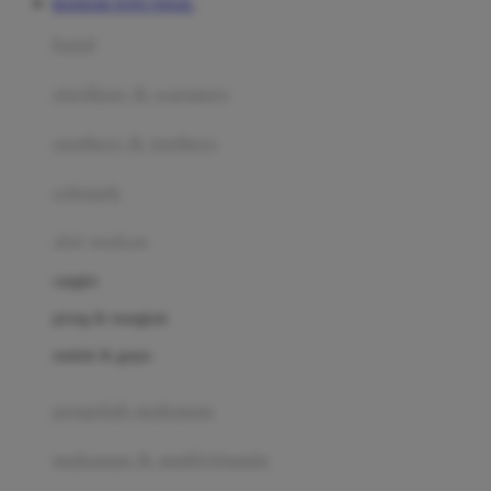
BANDAR TOTO TOGEL
botol
sterilizer & warmers
soothers & teethers
celemek
alat makan
cangkir
piring & mangkuk
sendok & garpu
pengolah makanan
makanan & multivitamin