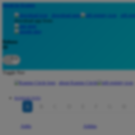
lewati ke Konten
download apps
gift reg
download app from:
Bahasa
ID
Toggle Nav
about Kanmo Circle
BANDAR TOTO
A
B
C
D
E
F
G
H
Addo
Adidas