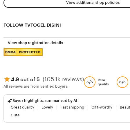
View additional shop policies
FOLLOW TVTOGEL DISINI
View shop registration details
(105.1k reviews)
4.9 out of 5
Item
5/5
5/5
quality
All reviews are from verified buyers
Buyer highlights, summarized by AI
Great quality
Lovely
Fast shipping
Gift-worthy
Beaut
Cute