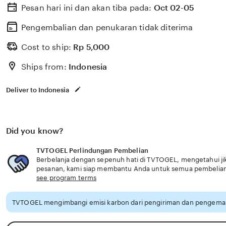
Pesan hari ini dan akan tiba pada:
Oct 02-05
Pengembalian dan penukaran tidak diterima
Cost to ship:
Rp
5,000
Ships from:
Indonesia
Deliver to Indonesia
Did you know?
TVTOGEL Perlindungan Pembelian
Berbelanja dengan sepenuh hati di TVTOGEL, mengetahui jik
pesanan, kami siap membantu Anda untuk semua pembelia
see program terms
TVTOGEL mengimbangi emisi karbon dari pengiriman dan pengemas