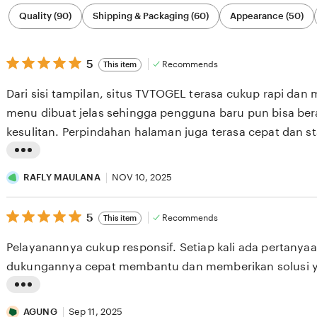
Filter
Quality (90)
Shipping & Packaging (60)
Appearance (50)
by
category
5
5
Recommends
This item
out
of
Dari sisi tampilan, situs TVTOGEL terasa cukup rapi da
5
stars
menu dibuat jelas sehingga pengguna baru pun bisa ber
kesulitan. Perpindahan halaman juga terasa cepat dan s
pengalaman menjelajah situs jadi lebih nyaman.
L
i
RAFLY MAULANA
NOV 10, 2025
s
5
t
5
Recommends
This item
out
i
of
Pelayanannya cukup responsif. Setiap kali ada pertanyaa
5
n
stars
dukungannya cepat membantu dan memberikan solusi ya
g
r
L
e
i
AGUNG
Sep 11, 2025