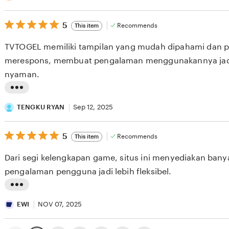
v
s
i
5
t
5
Recommends
This item
out
e
i
of
TVTOGEL memiliki tampilan yang mudah dipahami dan 
5
w
n
stars
merespons, membuat pengalaman menggunakannya jadi 
b
g
nyaman.
y
r
R
e
L
A
v
i
TENGKU RYAN
Sep 12, 2025
F
i
s
L
e
5
t
5
Recommends
This item
out
Y
w
i
of
Dari segi kelengkapan game, situs ini menyediakan bany
5
M
b
n
stars
pengalaman pengguna jadi lebih fleksibel.
A
y
g
U
A
r
L
L
G
e
i
EWI
NOV 07, 2025
A
U
v
s