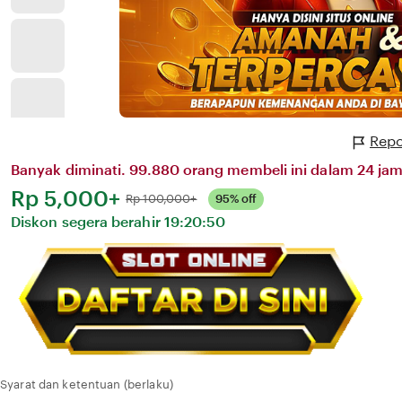
Repo
Banyak diminati. 99.880 orang membeli ini dalam 24 jam 
Harga:
Rp 5,000+
Normal:
Rp 100,000+
95% off
Diskon segera berahir
19:20:50
Syarat dan ketentuan (berlaku)